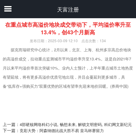
天富注册
在重点城市高溢价地块成交带动下，平均溢价率升至
13.4%，创43个月新高
发布日期：2025-03-09 12:10 点击次数：134
据克而瑞研究中心统计，2月以来，北京、上海、杭州多宗高总价地块
的高溢价成交，拉动重点监测城市平均溢价率升至13.4%。这是自2021年7
月以来平均溢价率首次突破10%。业内人士预计，上半年重点城市土地热度
有望延续，将有更多高溢价优质宅地出现，并且会蔓延到更多城市，具
备“低库存+强购买力”双重优势的区域有望率先迎来地价回暖。(券商中国)
上一篇：
4部硬核网络科幻小说, 畅想未来, 解锁文明密码, 科幻网文新纪元
下一篇：
竞彩大势：阿森纳德比战大胜不易 皇马杯赛留力